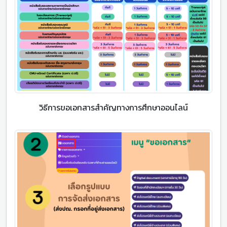
วิธีการขอเอกสารสำคัญทางการศึกษาออนไลน์