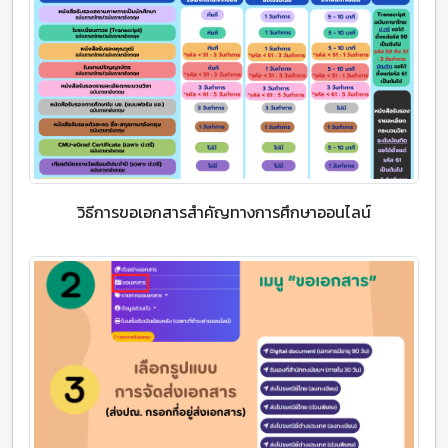
วิธีการขอเอกสารสำคัญทางการศึกษาออนไลน์