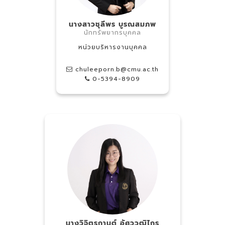
นางสาวชุลีพร บูรณสมภพ
นักทรัพยากรบุคคล
หน่วยบริหารงานบุคคล
chuleeporn.b@cmu.ac.th
0-5394-8909
นางวิจิตรกานต์ อัศววุฒิไกร