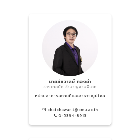
นายชัชวาลย์ ทองคำ
ช่างเทคนิค ชำนาญงานพิเศษ
หน่วยอาคารสถานที่และสาธารณูปโภค
chatchawan.t@cmu.ac.th
0-5394-8913