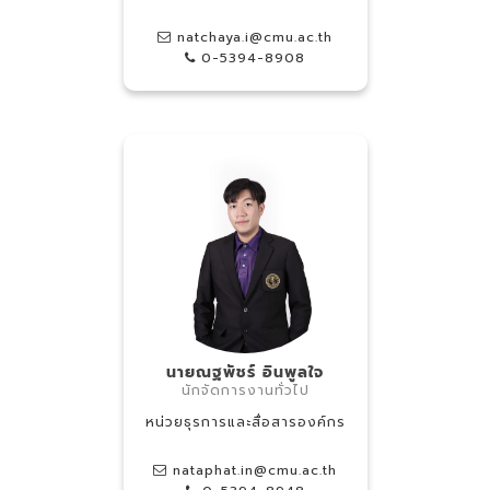
natchaya.i@cmu.ac.th
0-5394-8908
นายณฐพัชร์ อินพูลใจ
นักจัดการงานทั่วไป
หน่วยธุรการและสื่อสารองค์กร
nataphat.in@cmu.ac.th