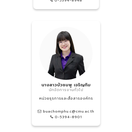
0-5394-8948
นางสาวบัวชมพู เจริญทิม
นักจัดการงานทั่วไป
หน่วยธุรการและสื่อสารองค์กร
buachomphu.c@cmu.ac.th
0-5394-8901