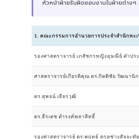
หัวหน้าฝ่ายรับผิดชอบงานในฝ่ายต่างๆ 
1. คณะกรรมการอำนวยการประจำสำนักทะเ
รองศาสตราจารย์ เภสัชกรหญิงอุษณีย์ คำปร
ศาสตราจารย์เกียรติคุณ ดร.กิตติชัย วัฒนานิ
ดร.สุพจน์ เธียรวุฒิ
ดร.ธีรเดช ดำรงค์พลาสิทธิ์
รองศาสตราจารย์ ดร.พฤทธ์ สกุลช่างสัจจะทั