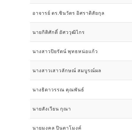
อาจารย์ ดร.ชินวัตร อิศราดิสัยกุล
นายกิติศักดิ์ อัศววุฒิไกร
นางสาวปิยรัตน์ พุทธหน่อแก้ว
นางสาวเสาวลักษณ์ สมบูรณ์ผล
นางธิดาวรรณ คุณพันธ์
นายสังเวียน กุณา
นายมงคล ปินตาโมงค์