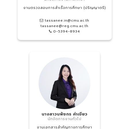
งานตรวจสอบการสำเร็จการศึกษา (ปริญญาตรี)
tassanee.in@cmu.ac.th
tassanee@reg.cmu.ac.th
0-5394-8934
นางสาวนพัชกร คำเขียว
นักจัดการงานทั่วไป
งานเอกสารสำคัญทางการศึกษา