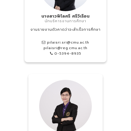
นางสาวพิไลศรี ศรีวิเรือน
นักบริหารงานการศึกษา
งานรายงานตัวคาดว่าจะสำเร็จการศึกษา
pilaisri.sri@cmu.ac.th
pilaisri@reg.cmu.ac.th
0-5394-8935