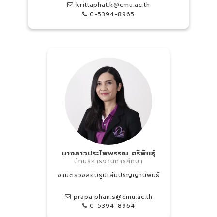
krittaphat.k@cmu.ac.th
0-5394-8965
นางสาวประไพพรรณ ศรีพันธุ์
นักบริหารงานการศึกษา
งานตรวจสอบรูปเล่มปริญญานิพนธ์
prapaiphan.s@cmu.ac.th
0-5394-8964