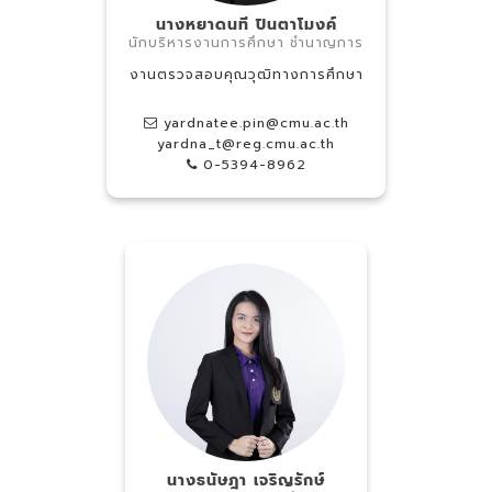
นางหยาดนที ปินตาโมงค์
นักบริหารงานการศึกษา ชำนาญการ
งานตรวจสอบคุณวุฒิทางการศึกษา
yardnatee.pin@cmu.ac.th
yardna_t@reg.cmu.ac.th
0-5394-8962
นางธนัษฎา เจริญรักษ์