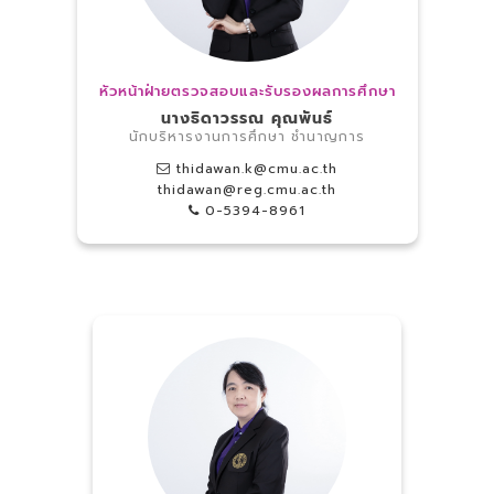
หัวหน้าฝ่ายตรวจสอบและรับรองผลการศึกษา
นางธิดาวรรณ คุณพันธ์
นักบริหารงานการศึกษา ชำนาญการ
thidawan.k@cmu.ac.th
thidawan@reg.cmu.ac.th
0-5394-8961