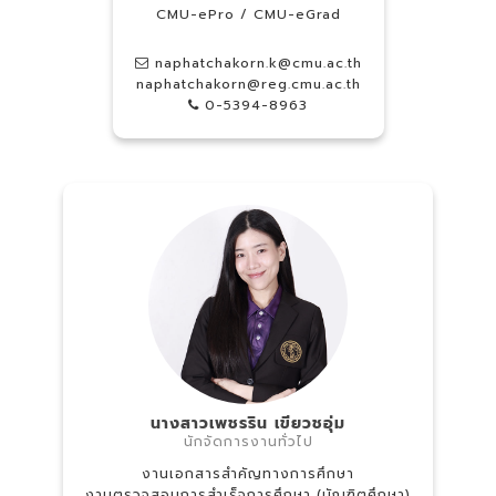
CMU-ePro / CMU-eGrad
naphatchakorn.k@cmu.ac.th
naphatchakorn@reg.cmu.ac.th
0-5394-8963
นางสาวเพชรริน เขียวชอุ่ม
นักจัดการงานทั่วไป
งานเอกสารสำคัญทางการศึกษา
งานตรวจสอบการสำเร็จการศึกษา (บัณฑิตศึกษา)